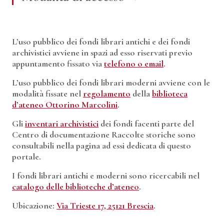
L’uso pubblico dei fondi librari antichi e dei fondi
archivistici avviene in spazi ad esso riservati previo
appuntamento fissato via
telefono o email
.
L’uso pubblico dei fondi librari moderni avviene con le
modalità fissate nel
regolamento
della
biblioteca
d’ateneo Ottorino Marcolini
.
Gli
inventari archivistici
dei fondi facenti parte del
Centro di documentazione Raccolte storiche sono
consultabili nella pagina ad essi dedicata di questo
portale.
I fondi librari antichi e moderni sono ricercabili nel
catalogo delle biblioteche d’ateneo
.
Ubicazione:
Via Trieste 17, 25121 Brescia
.