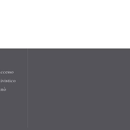
accesso
ivistico
anò