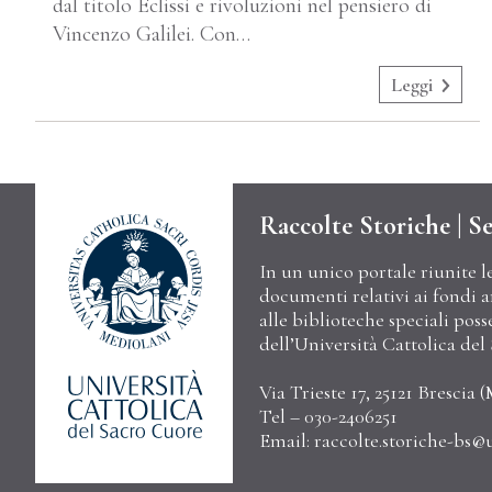
dal titolo Eclissi e rivoluzioni nel pensiero di
Vincenzo Galilei. Con…
Leggi
Raccolte Storiche | Se
In un unico portale riunite l
documenti relativi ai fondi arc
alle biblioteche speciali poss
dell’Università Cattolica de
Via Trieste 17, 25121 Brescia (
Tel – 030-2406251
Email:
raccolte.storiche-bs@u