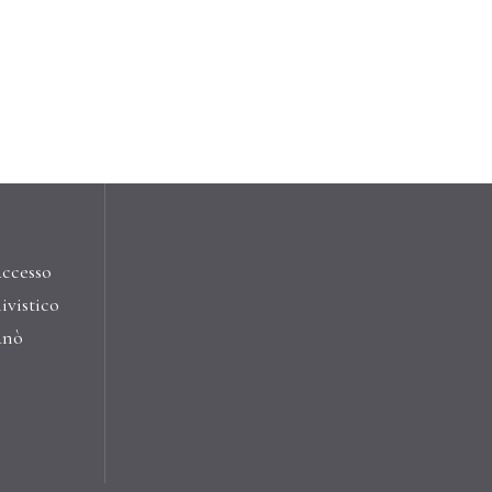
accesso
ivistico
anò