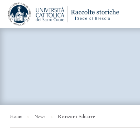
>
>
Ronzani Editore
Home
News