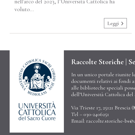
nell'arco del 2023, l’Università Cattolica ha
voluto…
Leggi
Raccolte Storiche | Se
In un unico portale riunite l
documenti relativi ai fondi arc
alle biblioteche speciali poss
dell’Università Cattolica de
Via Trieste 17, 25121 Brescia (
Tel – 030-2406251
Email:
raccolte.storiche-bs@u