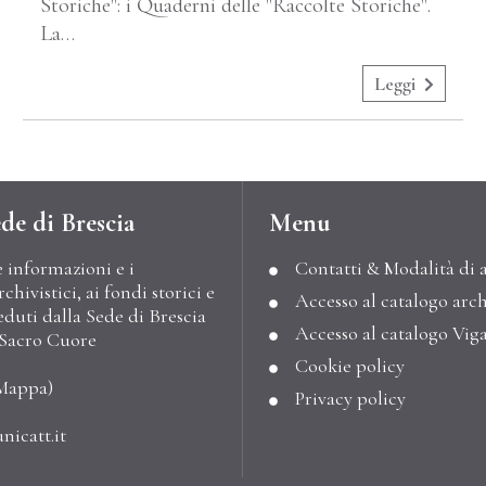
Storiche": i Quaderni delle "Raccolte Storiche".
La…
Leggi
de di Brescia
Menu
e informazioni e i
Contatti & Modalità di 
hivistici, ai fondi storici e
Accesso al catalogo arch
eduti dalla Sede di Brescia
Accesso al catalogo Vig
l Sacro Cuore
Cookie policy
Mappa
)
Privacy policy
nicatt.it