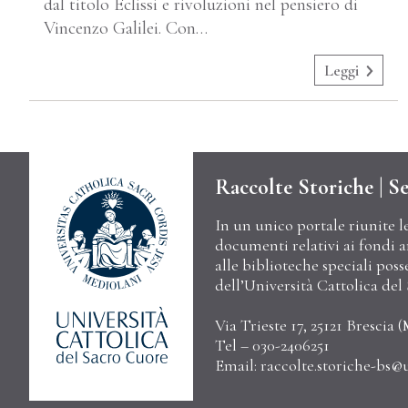
dal titolo Eclissi e rivoluzioni nel pensiero di
Vincenzo Galilei. Con…
Leggi
Raccolte Storiche | Se
In un unico portale riunite l
documenti relativi ai fondi arc
alle biblioteche speciali poss
dell’Università Cattolica de
Via Trieste 17, 25121 Brescia (
Tel – 030-2406251
Email:
raccolte.storiche-bs@u