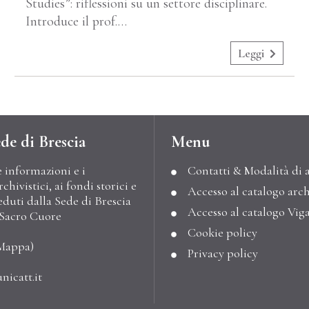
Studies”: riflessioni su un settore disciplinare.
Introduce il prof.…
Leggi
de di Brescia
Menu
e informazioni e i
Contatti & Modalità di 
hivistici, ai fondi storici e
Accesso al catalogo arch
eduti dalla Sede di Brescia
Accesso al catalogo Vig
l Sacro Cuore
Cookie policy
Mappa
)
Privacy policy
nicatt.it