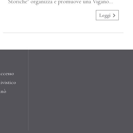
Storiche" organizza e promuove una Viganò…
Leggi
accesso
ivistico
anò