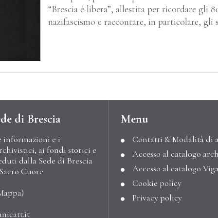
“Brescia è libera”, allestita per ricordare gli 
nazifascismo e raccontare, in particolare, gli
de di Brescia
Menu
e informazioni e i
Contatti & Modalità di 
hivistici, ai fondi storici e
Accesso al catalogo arch
eduti dalla Sede di Brescia
Accesso al catalogo Vig
l Sacro Cuore
Cookie policy
Mappa
)
Privacy policy
nicatt.it