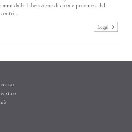
80 anni dalla Liberazione di città e provincia dal
 scontri…
Leggi
accesso
ivistico
anò