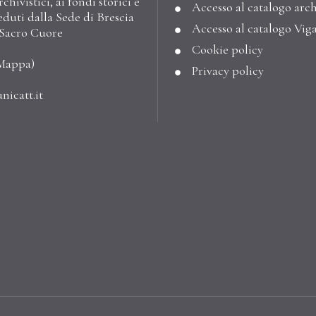
hivistici, ai fondi storici e
Accesso al catalogo arch
eduti dalla Sede di Brescia
Accesso al catalogo Vig
l Sacro Cuore
Cookie policy
Mappa
)
Privacy policy
nicatt.it