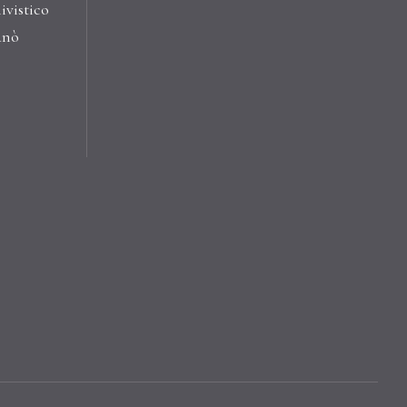
ivistico
anò