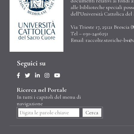
documenti relativi ai fondi arc
alle biblioteche speciali poss
dell’Università Cattolica de
Via Trieste 17, 25121 Brescia (
Tel – 030-2406251
Email:
raccolte.storiche-bs@u
Seguici su
Ricerca nel Portale
In tutti i capitoli del menu di
navigazione
Cerca