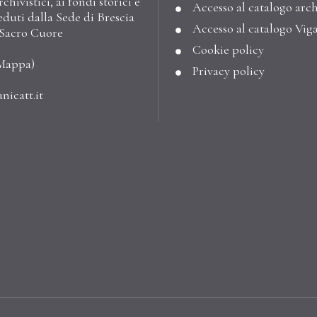
hivistici, ai fondi storici e
Accesso al catalogo arch
eduti dalla Sede di Brescia
Accesso al catalogo Vig
l Sacro Cuore
Cookie policy
Mappa
)
Privacy policy
nicatt.it