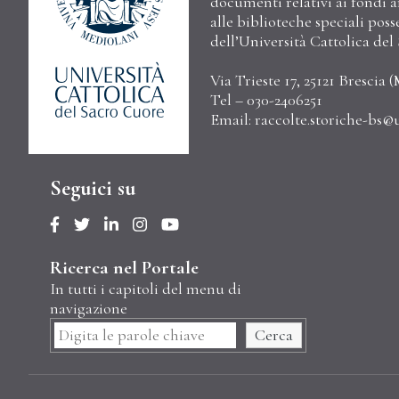
documenti relativi ai fondi arc
alle biblioteche speciali poss
dell’Università Cattolica de
Via Trieste 17, 25121 Brescia (
Tel – 030-2406251
Email:
raccolte.storiche-bs@u
Seguici su
Ricerca nel Portale
In tutti i capitoli del menu di
navigazione
Cerca