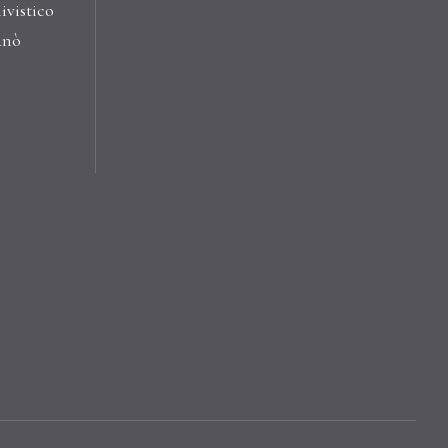
ivistico
anò