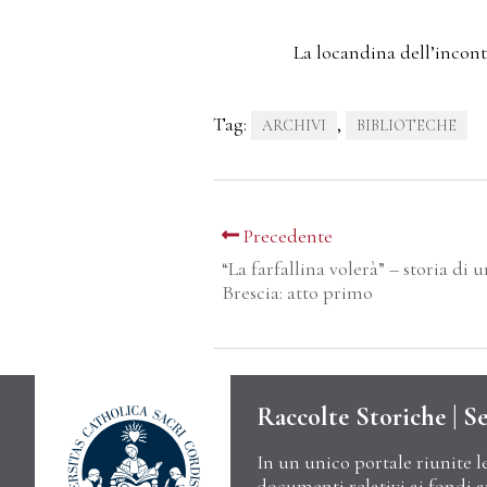
La locandina dell’incon
Tag:
,
ARCHIVI
BIBLIOTECHE
Precedente
“La farfallina volerà” – storia di 
Brescia: atto primo
Raccolte Storiche | Se
In un unico portale riunite l
documenti relativi ai fondi arc