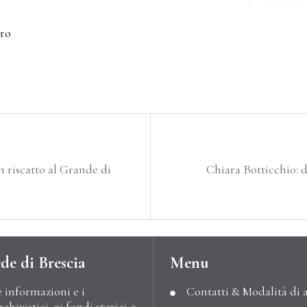
tro
un riscatto al Grande di
Chiara Botticchio: 
de di Brescia
Menu
e informazioni e i
Contatti & Modalità di 
hivistici, ai fondi storici e