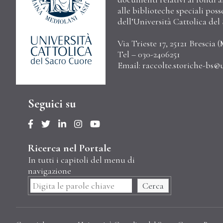
alle biblioteche speciali poss
dell’Università Cattolica de
Via Trieste 17, 25121 Brescia (
Tel – 030-2406251
Email:
raccolte.storiche-bs@u
Seguici su
Ricerca nel Portale
In tutti i capitoli del menu di
navigazione
Cerca