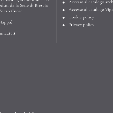
Accesso al catalogo arch
eduti dalla Sede di Brescia
Accesso al catalogo Vig
l Sacro Cuore
Cookie policy
Mappa
)
Privacy policy
nicatt.it