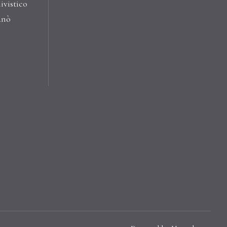
ivistico
anò