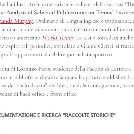
he ha illustrato le caratteristiche salienti della sua tesi
‘Th
ic Analysis of Selected Publications on Tennis’
. Lavora
Amanda Murphy
, Ordinario di Lingua inglese e traduzione,
rie di articoli e di annunci pubblicitari contenuti all’inte
spettivo americano
World Tennis
. La tesi è corredata anch
 ospita tali periodici, intitolato a Gianni Clerici: si tratta
ografie appartenuti al celebre giornalista sportivo.
volta di
Lorenzo Paris
, studente della Facoltà di Lettere e 
nio in biblioteca, durante la quale ha potuto soddisfare la s
asi del “ciclo di vita” dei libri, quali la catalogazione, lo 
nze di back office e front office.