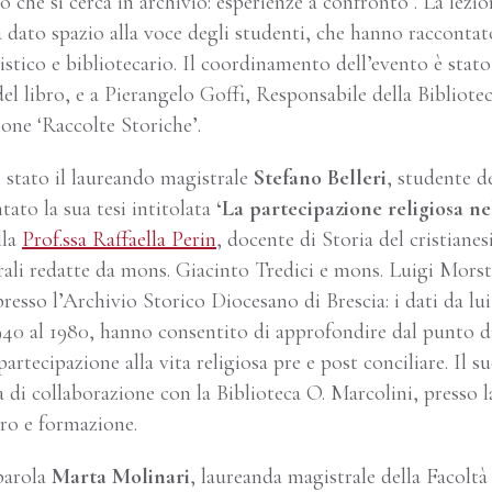
 che si cerca in archivio: esperienze a confronto’. La lezio
 dato spazio alla voce degli studenti, che hanno raccontato
stico e bibliotecario. Il coordinamento dell’evento è stato
el libro, e a Pierangelo Goffi, Responsabile della Bibliote
ne ‘Raccolte Storiche’.
è stato il laureando magistrale
Stefano Belleri
, studente de
tato la sua tesi intitolata
‘La partecipazione religiosa ne
lla
Prof.ssa Raffaella Perin
, docente di Storia del cristiane
orali redatte da mons. Giacinto Tredici e mons. Luigi Mors
esso l’Archivio Storico Diocesano di Brescia: i dati da lu
940 al 1980, hanno consentito di approfondire dal punto di
rtecipazione alla vita religiosa pre e post conciliare. Il s
a di collaborazione con la Biblioteca O. Marcolini, presso l
oro e formazione.
 parola
Marta Molinari
, laureanda magistrale della Facoltà