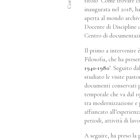
titolo ‘Come trovare ciò
inaugurata nel 2018, ha
aperta al mondo archivi
Docente di Discipline d
Centro di documentazio
Il primo a intervenire 
Filosofia, che ha presen
1940-1980’
. Seguito da
studiato le visite past
documenti conservati pr
temporale che va dal 1
tra modernizzazione e pa
affiancato all’esperienz
periodi, attività di lav
A seguire, ha preso la