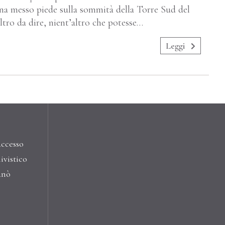
na messo piede sulla sommità della Torre Sud del
ltro da dire, nient’altro che potesse…
Leggi
accesso
ivistico
anò