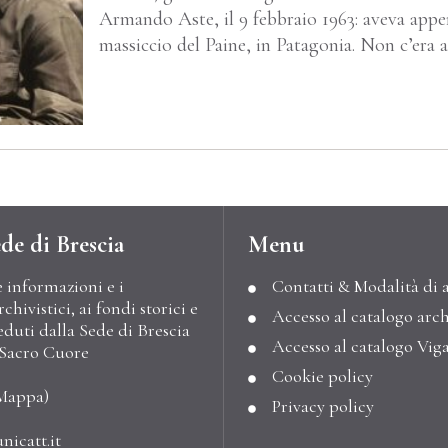
Armando Aste, il 9 febbraio 1963: aveva appe
massiccio del Paine, in Patagonia. Non c’era a
de di Brescia
Menu
e informazioni e i
Contatti & Modalità di 
hivistici, ai fondi storici e
Accesso al catalogo arch
eduti dalla Sede di Brescia
Accesso al catalogo Vig
l Sacro Cuore
Cookie policy
Mappa
)
Privacy policy
nicatt.it