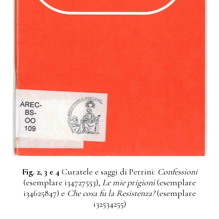
Fig. 2, 3 e 4
Curatele e saggi di Perrini:
Confessioni
(esemplare i34727553),
Le mie prigioni
(esemplare
i34625847) e
Che cosa fu la Resistenza?
(esemplare
i32534255)