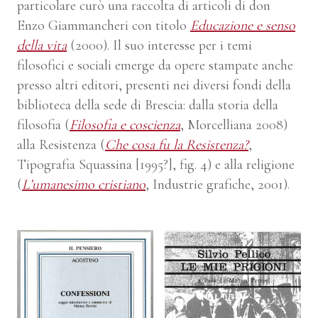
particolare curò una raccolta di articoli di don
Enzo Giammancheri con titolo
Educazione e senso
della vita
(2000). Il suo interesse per i temi
filosofici e sociali emerge da opere stampate anche
presso altri editori, presenti nei diversi fondi della
biblioteca della sede di Brescia: dalla storia della
filosofia (
Filosofia e coscienza
, Morcelliana 2008)
alla Resistenza (
Che cosa fu la Resistenza?
,
Tipografia Squassina [1995?], fig. 4) e alla religione
(
L’umanesimo cristiano
, Industrie grafiche, 2001).