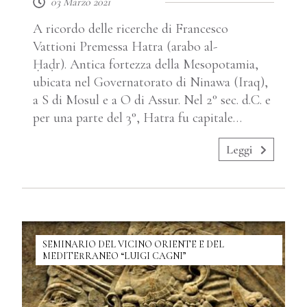
03 Marzo 2021
A ricordo delle ricerche di Francesco
Vattioni Premessa Hatra (arabo al-
Ḥaḍr). Antica fortezza della Mesopotamia,
ubicata nel Governatorato di Ninawa (Iraq),
a S di Mosul e a O di Assur. Nel 2° sec. d.C. e
per una parte del 3°, Hatra fu capitale…
Leggi
SEMINARIO DEL VICINO ORIENTE E DEL
MEDITERRANEO “LUIGI CAGNI”